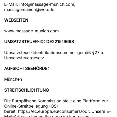
BD
E-Mail: info@massage-munich.com,
PO RELA
PRE
massagemunich@web.de
MASSAG
FANTASY
GUTSC
SPECI
WEBSEITEN
BODY T
MASSAG
BODYTOB
www.massage-munich.com
TANTR
FUSSREFL
MAS
ASSAG
UMSATZSTEUER-ID: DE221519698
WO
INTIMR
Umsatzsteuer-Identifikationsnummer gemäß §27 a
KÖRPER
BLINDM
HAARENT
Umsatzsteuergesetz
FRA
PRANGER
AUFSICHTSBEHÖRDE:
SCHWA
CRIME 
MAS
N
München
STREIC
STREITSCHLICHTUNG
BERÜH
BODY M
Die Europäische Kommission stellt eine Plattform zur
Online-Streitbeilegung (OS)
FUSSREFL
bereit:
https://ec.europa.eu/consumers/odr
. Unsere E-
ASSAGE
Mail-Adresse finden Sie oben im Impressum.