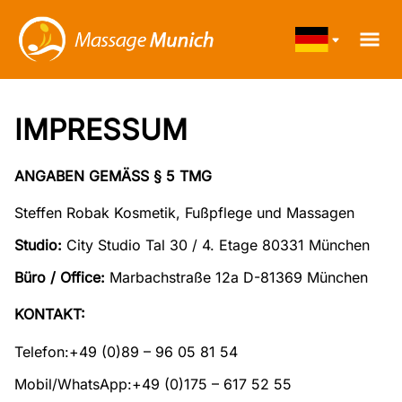
HO
IMPRESSUM
MAS
ANGABEN GEMÄSS § 5 TMG
KLASS
MAS
MASSAGE
Steffen Robak Kosmetik, Fußpflege und Massagen
BODY M
KLASS
PRE
MASSAGE
Studio:
City Studio Tal 30 / 4. Etage 80331 München
RÜCKENM
(FULL
MAS
BACK M
Büro / Office:
Marbachstraße 12a D-81369 München
RÜCKEN
ANFAH
PO RELA
WO
KONTAKT:
MASSAGE
G
ANF
INTIM
Telefon:+49 (0)89 – 96 05 81 54
FRAU
BON
HAARENT
Mobil/WhatsApp:+49 (0)175 – 617 52 55
STU
FESSEL